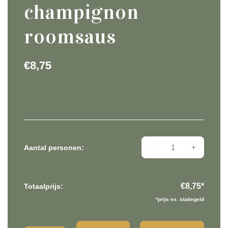
champignon
roomsaus
€
8,75
Warme ham met cha
Aantal personen:
€8,75
*
Totaalprijs:
*prijs ex. statiegeld