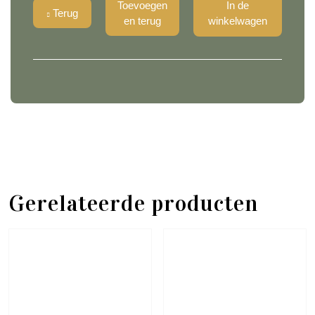
Toevoegen
In de
Terug
en terug
winkelwagen
Gerelateerde producten