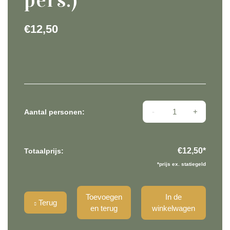
€
12,50
Vers fruit salade (4 
Aantal personen:
€12,50
*
Totaalprijs:
*prijs ex. statiegeld
Toevoegen
In de
Terug
en terug
winkelwagen