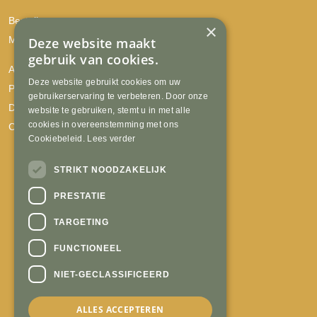
Bestellen
×
Mijn account
Deze website maakt
gebruik van cookies.
Algemene voorwaarden
Deze website gebruikt cookies om uw
Privacyverklaring
gebruikerservaring te verbeteren. Door onze
Disclaimer
website te gebruiken, stemt u in met alle
cookies in overeenstemming met ons
Cookies
Cookiebeleid.
Lees verder
STRIKT NOODZAKELIJK
PRESTATIE
TARGETING
FUNCTIONEEL
NIET-GECLASSIFICEERD
ALLES ACCEPTEREN