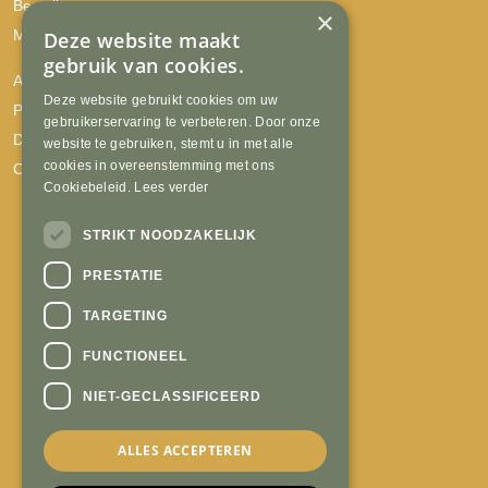
Bestellen
×
Mijn account
Deze website maakt
gebruik van cookies.
Algemene voorwaarden
Deze website gebruikt cookies om uw
Privacyverklaring
gebruikerservaring te verbeteren. Door onze
Disclaimer
website te gebruiken, stemt u in met alle
cookies in overeenstemming met ons
Cookies
Cookiebeleid.
Lees verder
STRIKT NOODZAKELIJK
PRESTATIE
TARGETING
FUNCTIONEEL
NIET-GECLASSIFICEERD
ALLES ACCEPTEREN