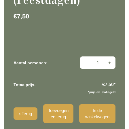
€
7,50
Tiramisu (Feestdage
Aantal personen:
€7,50
*
Totaalprijs:
*prijs ex. statiegeld
Toevoegen
In de
Terug
en terug
winkelwagen