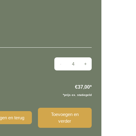
Schaal basis aantal
€37,00
*
*prijs ex. statiegeld
Toevoegen en
gen en terug
verder