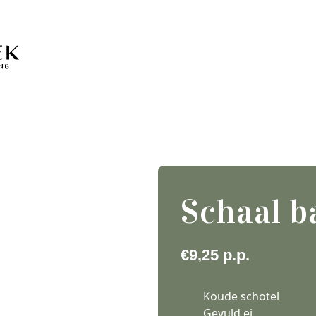
Schaal b
€
9,25
p.p.
Koude schotel
Gevuld ei