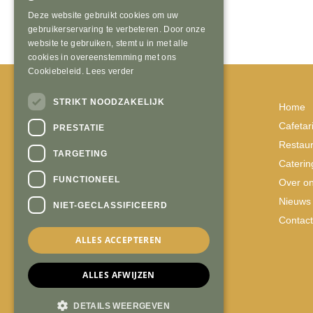
Deze website gebruikt cookies om uw
gebruikerservaring te verbeteren. Door onze
website te gebruiken, stemt u in met alle
cookies in overeenstemming met ons
Cookiebeleid.
Lees verder
STRIKT NOODZAKELIJK
Van den Broek
Home
Kerkeveldstraat 2
Cafetar
PRESTATIE
6441 BP, Brunssum
Restaur
TARGETING
Caterin
info@vandenbroekbrunssum.nl
FUNCTIONEEL
Over o
+31 (0)45 525 2961
Nieuws
NIET-GECLASSIFICEERD
Contact
ALLES ACCEPTEREN
ma & di gesloten
wo - zo van 15:00 - 21:00 uur
ALLES AFWIJZEN
DETAILS WEERGEVEN