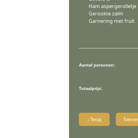
Ham aspergerolletje
Gerookte zalm
Garnering met fruit
Aantal personen:
Totaalprijs:
Terug
Toevoe