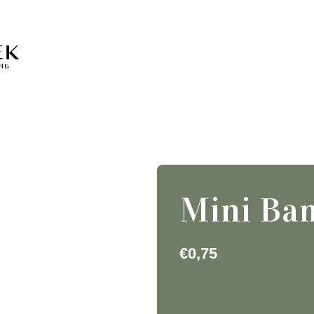
Mini Ba
€
0,75