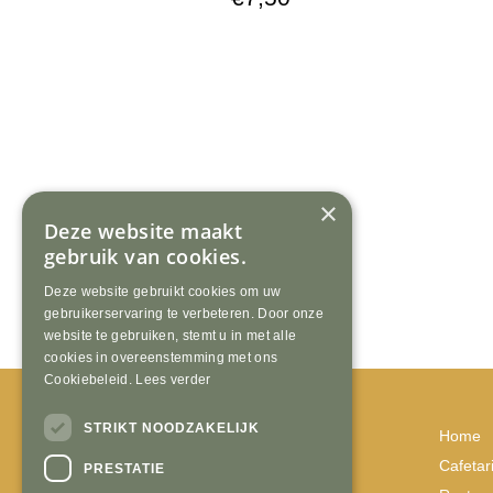
×
Deze website maakt
gebruik van cookies.
Deze website gebruikt cookies om uw
gebruikerservaring te verbeteren. Door onze
website te gebruiken, stemt u in met alle
cookies in overeenstemming met ons
Cookiebeleid.
Lees verder
STRIKT NOODZAKELIJK
Van den Broek
Home
Kerkeveldstraat 2
Cafetar
PRESTATIE
6441 BP, Brunssum