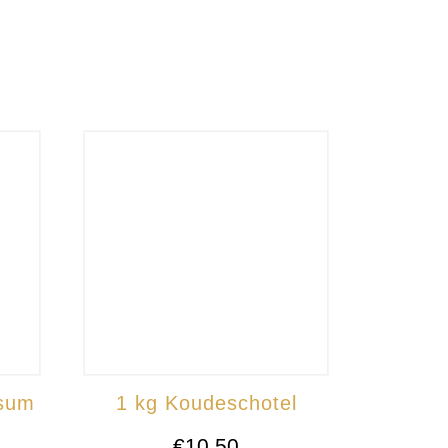
ssum
1 kg Koudeschotel
€
10,50