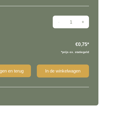
Mini Bamibal aantal
€0,75
*
*prijs ex. statiegeld
gen en terug
In de winkelwagen