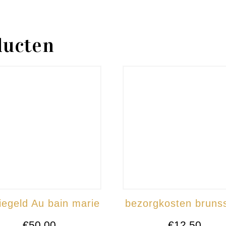
ducten
iegeld Au bain marie
bezorgkosten brun
€
50,00
€
12,50